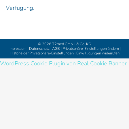
Verfügung.
© 2026
T2med GmbH & Co. KG
Impressum
|
Datenschutz
|
AGB
|
Privatsphäre-Einstellungen ändern
|
Historie der Privatsphäre-Einstellungen
|
Einwilligungen widerrufen
WordPress Cookie Plugin von Real Cookie Banner