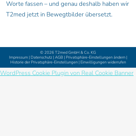
Worte fassen – und genau deshalb haben wir
T2med jetzt in Bewegtbilder übersetzt.
© 2026
T2med GmbH & Co. KG
Impressum
|
Datenschutz
|
AGB
|
Privatsphäre-Einstellungen ändern
|
Historie der Privatsphäre-Einstellungen
|
Einwilligungen widerrufen
WordPress Cookie Plugin von Real Cookie Banner