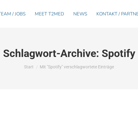
TEAM / JOBS
MEET T2MED
NEWS
KONTAKT / PARTN
Schlagwort-Archive:
Spotify
Sie befinden sich hier:
Start
Mit "Spotify" verschlagwortete Einträge