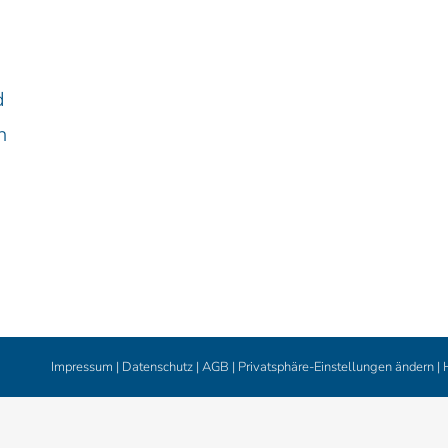
d
n
Impressum
|
Datenschutz
|
AGB
|
Privatsphäre-Einstellungen ändern
|